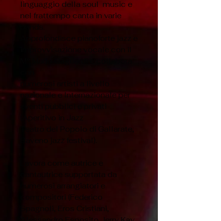
linguaggio della soul music e
nel frattempo canta in varie
bands.
Approfondisce pianoforte jazz e
improvvisazione vocale con il
M° Mario Gagliardi e collabora
con
numerosi artisti a livello
nazionale e Internazionale per
eventi pubblici e privati
(Aperitivo in Jazz
Teatro del Popolo di Gallarate,
Baveno jazz festival).
Lavora come autrice e
cantautrice supportata da
numerosi arrangiatori e
compositori (Federico
Spagnoli, Eros Cristiani,
Alessandro Esposito,Jerry Kay