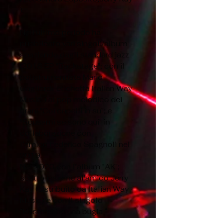
).
Nell'ultimo periodo ha
pubblicato vari singoli/album
spaziando dagli standard jazz
(2018 EP
"Backstage"; con il
polistrumentista Mario
Gagliardi-etichetta Italian Way
Music ) al pop
melodico dei
brani "Coi capelli in su"; e
"Scusami se sono qui" in
collaborazione con
l’amico
Federico Spagnoli nel
2019.
Nel 2020 con l’album "AK";
scritto insieme al'amico Jerry
Kay (distribuito da Italian Way
Music) e
con il singolo
“Basterebbe una bugia “