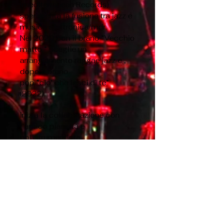
(mediterranean Records)
sperimenta la fusione tra jazz e
musica elettronica/mdr.
Nel 2020 con il brano “Vecchio
matto “ sceglie un
arrangiamento raggae jazz e ,
dopo il brano
pop “cio’ che lasci di te”
(2022).
inizia la collaborazione con
l’amico pianista e
polistrumentista
e
compositore Claudio Fontana
.
Nel giugno 2023 viene
pubblicato l’EP – LAZY DAYS
(Sabrina Asiani – Claudio
Fontana)
Questo lavoro rappresenta la