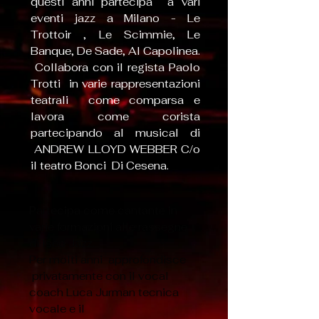
questi anni partecipa a vari
eventi jazz a Milano - Le
Trottoir , Le Scimmie, Le
Banque, De Sade, Al Capolinea.
Collabora con il regista Paolo
Trotti in varie rappresentazioni
teatrali come comparsa e
lavora come corista
partecipando al musical di
ANDREW LLOYD WEBBER C/o
il teatro Bonci Di Cesena.
Partecipa come cantante in
varie formazioni alle rassegne
di Iseo Jazz.
Per molti anni approfondisce
privatamente con il vocal
coach Luca Jurman tecnica
vocale e il