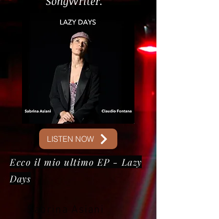
SongWriter.
LISTEN NOW
Ecco il mio ultimo EP -
Lazy
Days
Sabrina Asiani