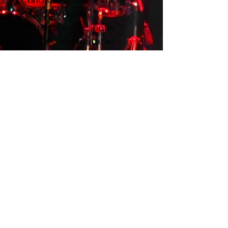
non conosco.
Potrai scoprire, nella
sezione dedicata al
coaching, la mia passione
per l'insegnamento e
visionare delle piccole
lezioni di canto che
trattano i diversi aspetti
della tecnica , dal
sostegno diaframmatico
all’agilità vocale . Insieme
approfondiremo la
conoscenza della voce
come strumento
attraverso il quale
esprimere le proprie