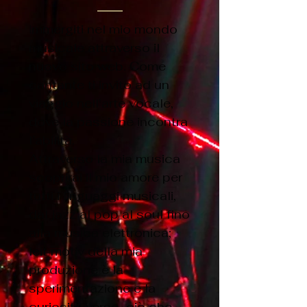
mmergiti nel mio mondo
I
musicale attraverso il
nuovo sito web. Come
cantante ti invito ad un
viaggio nell'arte vocale,
dove la passione incontra
l’abilità.
Attraverso la mia musica
scoprirai il mio amore per
tutti i linguaggi musicali,
dal jazz al pop al soul fino
alla musica elettronica;
leit motiv della mia
produzione è la
sperimentazione e la
curiosità verso ciò che